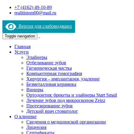
+7 (4162) 49-10-89
realitistom00@mail.ru
Версия для слабовидящих
Toggle navigation
Главная
Услуги
Элайнеры
Отбеливание зубов
Гигиеническая чистка
Компьютерная томография
Хирургия – имплантация, удаление
Безметалловая керамика
Виниры
Ортодонтия: брекеты и элайнеры Start Smail
Лечение зубов под микроскопом Zeizz
Протезирование зубов
Детский врач стоматолог
О клинике
Сведения о медицинской организации
Лицензия
Сертификаты