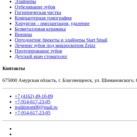
Элайнеры
Отбеливание зубов
Гигиеническая чистка
Компьютерная томография
Хирургия – имплантация, удаление
Безметалловая керамика
Виниры
Ортодонтия: брекеты и элайнеры Start Smail
Лечение зубов под микроскопом Zeizz
Протезирование зубов
Детский врач стоматолог
Контакты
675000 Амурская область, г. Благовещенск, ул. Шимановского, 
+7 (4162) 49-10-89
+7-914-617-23-05
realitistom00@mail.ru
+7-914-617-23-05