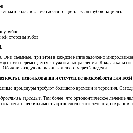
ов
вет материала в зависимости от цвета эмали зубов пациента
ону зубов
нней стороны зубов
l.
. Они съемные, при этом в каждой каппе заложено микродвижен
аждый зуб перемещается в нужном направлении. Каждая капа по
в. Обычно каждую пару кап заменяют через 2 недели.
гкость в использовании и отсутствие дискомфорта для всей 
анные процедуры требуют большого времени и терпения. Сегодн
ростки и взрослые.
Тем более, что ортодонтическое лечение я
 исключить необходимость ортопедического лечения, сохранив