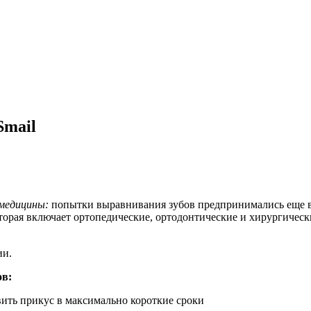
Smail
 медицины:
попытки выравнивания зубов предпринимались еще в Х
орая включает ортопедические, ортодонтические и хирургическ
ии.
ов:
ить прикус в максимально короткие сроки