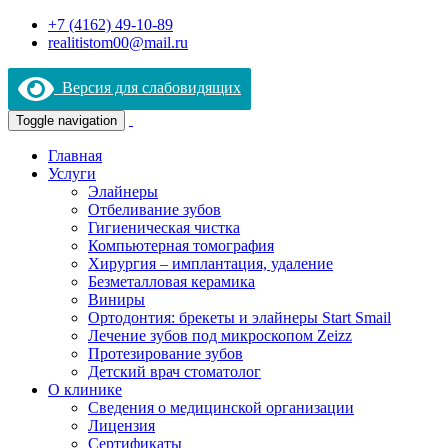
+7 (4162) 49-10-89
realitistom00@mail.ru
Версия для слабовидящих
Toggle navigation
Главная
Услуги
Элайнеры
Отбеливание зубов
Гигиеническая чистка
Компьютерная томография
Хирургия – имплантация, удаление
Безметалловая керамика
Виниры
Ортодонтия: брекеты и элайнеры Start Smail
Лечение зубов под микроскопом Zeizz
Протезирование зубов
Детский врач стоматолог
О клинике
Сведения о медицинской организации
Лицензия
Сертификаты