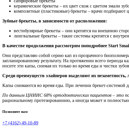
сапфировые брекеты
керамические брекеты – их цвет схож с цветом эмали зуб
композитные (пластиковые) брекеты – врачи подбирают ц
Зубные брекеты, в зависимости от расположения:
вестибулярные брекеты – они крепятся на внешнюю стор
лингвальные брекеты – такие системы крепятся с внутре
В качестве продолжения рассмотрим поподробнее Start Smai
Они представляю собой серию кап из прозрачного биополимера
запланированному результату. На протяжении всего периода к
носите эти капы, снимая их только во время еды и чистки зубо
Среди преимуществ элайнеров выделяют их незаметность, ле
Капы снимаются во время еды. При лечении брекет-системой д
По данным ЦНИИС 68% ортодонтических пациентов – это под
рациональному протезированиию, а иногда может и полностью
Позвоните нам
+7 (4162) 49-10-89