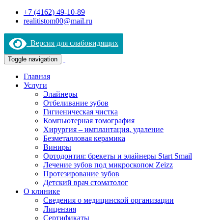
+7 (4162) 49-10-89
realitistom00@mail.ru
Версия для слабовидящих
Toggle navigation
Главная
Услуги
Элайнеры
Отбеливание зубов
Гигиеническая чистка
Компьютерная томография
Хирургия – имплантация, удаление
Безметалловая керамика
Виниры
Ортодонтия: брекеты и элайнеры Start Smail
Лечение зубов под микроскопом Zeizz
Протезирование зубов
Детский врач стоматолог
О клинике
Сведения о медицинской организации
Лицензия
Сертификаты