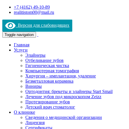
+7 (4162) 49-10-89
realitistom00@mail.ru
Версия для слабовидящих
Toggle navigation
Главная
Услуги
Элайнеры
Отбеливание зубов
Гигиеническая чистка
Компьютерная томография
Хирургия – имплантация, удаление
Безметалловая керамика
Виниры
Ортодонтия: брекеты и элайнеры Start Smail
Лечение зубов под микроскопом Zeizz
Протезирование зубов
Детский врач стоматолог
О клинике
Сведения о медицинской организации
Лицензия
Сертификаты