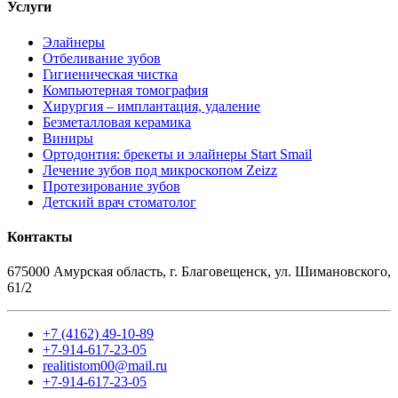
Услуги
Элайнеры
Отбеливание зубов
Гигиеническая чистка
Компьютерная томография
Хирургия – имплантация, удаление
Безметалловая керамика
Виниры
Ортодонтия: брекеты и элайнеры Start Smail
Лечение зубов под микроскопом Zeizz
Протезирование зубов
Детский врач стоматолог
Контакты
675000 Амурская область, г. Благовещенск, ул. Шимановского,
61/2
+7 (4162) 49-10-89
+7-914-617-23-05
realitistom00@mail.ru
+7-914-617-23-05