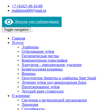
+7 (4162) 49-10-89
realitistom00@mail.ru
Версия для слабовидящих
Toggle navigation
Главная
Услуги
Элайнеры
Отбеливание зубов
Гигиеническая чистка
Компьютерная томография
Хирургия – имплантация, удаление
Безметалловая керамика
Виниры
Ортодонтия: брекеты и элайнеры Start Smail
Лечение зубов под микроскопом Zeizz
Протезирование зубов
Детский врач стоматолог
О клинике
Сведения о медицинской организации
Лицензия
Сертификаты