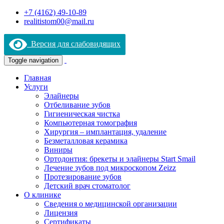
+7 (4162) 49-10-89
realitistom00@mail.ru
Версия для слабовидящих
Toggle navigation
Главная
Услуги
Элайнеры
Отбеливание зубов
Гигиеническая чистка
Компьютерная томография
Хирургия – имплантация, удаление
Безметалловая керамика
Виниры
Ортодонтия: брекеты и элайнеры Start Smail
Лечение зубов под микроскопом Zeizz
Протезирование зубов
Детский врач стоматолог
О клинике
Сведения о медицинской организации
Лицензия
Сертификаты