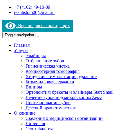
+7 (4162) 49-10-89
realitistom00@mail.ru
Версия для слабовидящих
Toggle navigation
Главная
Услуги
Элайнеры
Отбеливание зубов
Гигиеническая чистка
Компьютерная томография
Хирургия – имплантация, удаление
Безметалловая керамика
Виниры
Ортодонтия: брекеты и элайнеры Start Smail
Лечение зубов под микроскопом Zeizz
Протезирование зубов
Детский врач стоматолог
О клинике
Сведения о медицинской организации
Лицензия
Сертификаты