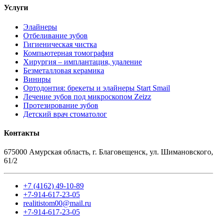
Услуги
Элайнеры
Отбеливание зубов
Гигиеническая чистка
Компьютерная томография
Хирургия – имплантация, удаление
Безметалловая керамика
Виниры
Ортодонтия: брекеты и элайнеры Start Smail
Лечение зубов под микроскопом Zeizz
Протезирование зубов
Детский врач стоматолог
Контакты
675000 Амурская область, г. Благовещенск, ул. Шимановского,
61/2
+7 (4162) 49-10-89
+7-914-617-23-05
realitistom00@mail.ru
+7-914-617-23-05