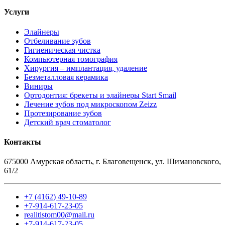
Услуги
Элайнеры
Отбеливание зубов
Гигиеническая чистка
Компьютерная томография
Хирургия – имплантация, удаление
Безметалловая керамика
Виниры
Ортодонтия: брекеты и элайнеры Start Smail
Лечение зубов под микроскопом Zeizz
Протезирование зубов
Детский врач стоматолог
Контакты
675000 Амурская область, г. Благовещенск, ул. Шимановского,
61/2
+7 (4162) 49-10-89
+7-914-617-23-05
realitistom00@mail.ru
+7-914-617-23-05