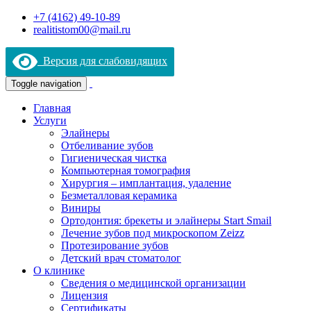
+7 (4162) 49-10-89
realitistom00@mail.ru
Версия для слабовидящих
Toggle navigation
Главная
Услуги
Элайнеры
Отбеливание зубов
Гигиеническая чистка
Компьютерная томография
Хирургия – имплантация, удаление
Безметалловая керамика
Виниры
Ортодонтия: брекеты и элайнеры Start Smail
Лечение зубов под микроскопом Zeizz
Протезирование зубов
Детский врач стоматолог
О клинике
Сведения о медицинской организации
Лицензия
Сертификаты