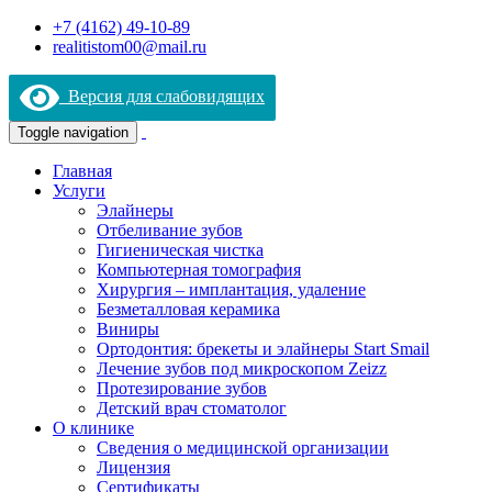
+7 (4162) 49-10-89
realitistom00@mail.ru
Версия для слабовидящих
Toggle navigation
Главная
Услуги
Элайнеры
Отбеливание зубов
Гигиеническая чистка
Компьютерная томография
Хирургия – имплантация, удаление
Безметалловая керамика
Виниры
Ортодонтия: брекеты и элайнеры Start Smail
Лечение зубов под микроскопом Zeizz
Протезирование зубов
Детский врач стоматолог
О клинике
Сведения о медицинской организации
Лицензия
Сертификаты